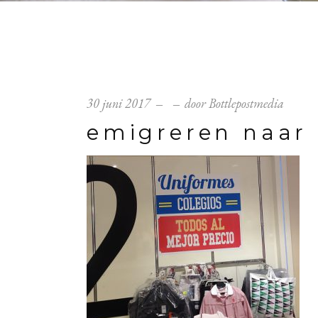
30 juni 2017
door
Bottlepostmedia
emigreren naar