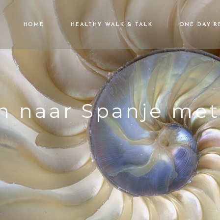
HOME
HEALTHY WALK & TALK
ONE DAY R
n naar Spanje met