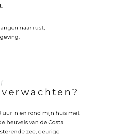
.
langen naar rust,
geving,
lf
 verwachten?
0 uur in en rond mijn huis met
de heuvels van de Costa
insterende zee, geurige