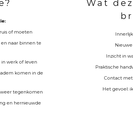
e?
Wat dez
b
ie:
ruis of moeten
Innerlij
 en naar binnen te
Nieuwe 
Inzicht in w
 in werk of leven
Praktische handv
p adem komen in de
Contact met
Het gevoel: i
lf weer tegenkomen
ping en hernieuwde