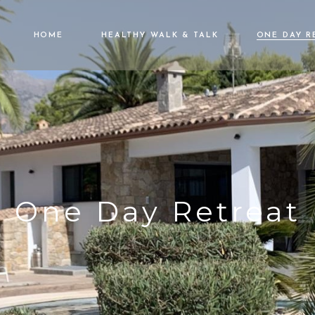
HOME
HEALTHY WALK & TALK
ONE DAY R
One Day Retreat