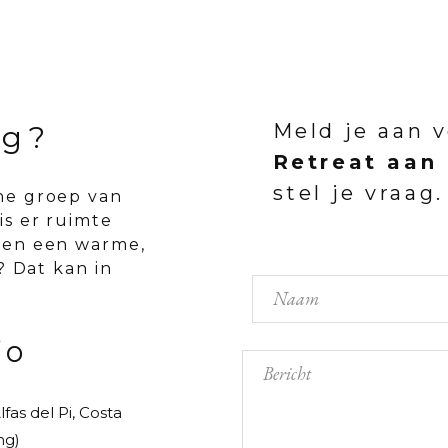
Meld je aan 
ag?
Retreat aan
stel je vraag.
ne groep van
is er ruimte
 en een warme,
n? Dat kan in
fo
lfas del Pi, Costa
ng)