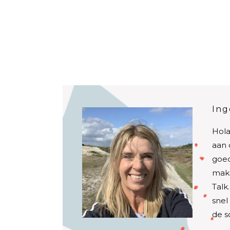
Ing
Hola
aan 
goed
make
Talk
snel
de s