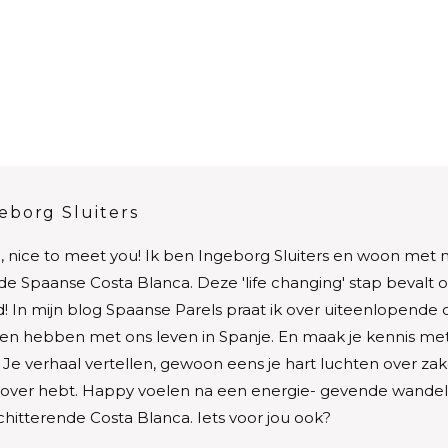
eborg Sluiters
, nice to meet you! Ik ben Ingeborg Sluiters en woon met m
de Spaanse Costa Blanca. Deze 'life changing' stap bevalt 
! In mijn blog Spaanse Parels praat ik over uiteenlopende
n hebben met ons leven in Spanje. En maak je kennis met
. Je verhaal vertellen, gewoon eens je hart luchten over zak
 over hebt. Happy voelen na een energie- gevende wandeli
chitterende Costa Blanca. Iets voor jou ook?