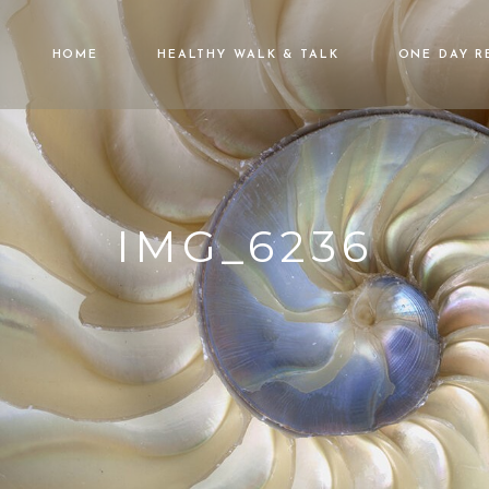
HOME
HEALTHY WALK & TALK
ONE DAY R
IMG_6236