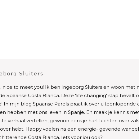
eborg Sluiters
, nice to meet you! Ik ben Ingeborg Sluiters en woon met m
de Spaanse Costa Blanca. Deze 'life changing' stap bevalt 
! In mijn blog Spaanse Parels praat ik over uiteenlopende
n hebben met ons leven in Spanje. En maak je kennis met
. Je verhaal vertellen, gewoon eens je hart luchten over zak
 over hebt. Happy voelen na een energie- gevende wandeli
chitterende Costa Blanca. Iets voor jou ook?