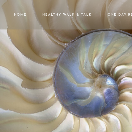
HOME
HEALTHY WALK & TALK
ONE DAY R