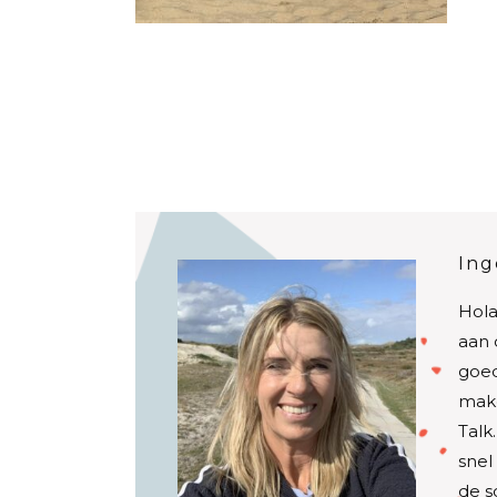
Ing
Hola
aan 
goed
make
Talk
snel
de s